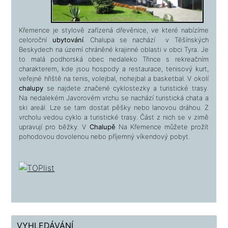
Křemence je stylově zařízená dřevěnice, ve které nabízíme
celoroční
ubytování
. Chalupa se nachází v Těšínských
Beskydech na území chráněné krajinné oblasti v obci Tyra. Je
to malá podhorská obec nedaleko Třince s rekreačním
charakterem, kde jsou hospody a restaurace, tenisový kurt,
veřejné hřiště na tenis, volejbal, nohejbal a basketbal. V okolí
chalupy
se najdete značené cyklostezky a turistické trasy.
Na nedalekém Javorovém vrchu se
nachází turistická chata a
ski areál. Lze se tam dostat pěšky nebo lanovou dráhou. Z
vrcholu vedou cyklo a turistické trasy. Část z nich se v zimě
upravují pro běžky. V
Chalupě
Na Křemence můžete prožít
pohodovou dovolenou nebo příjemný víkendový pobyt.
VYHLEDÁVÁNÍ